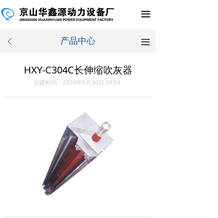
끀
产品中心
끀
ꄴ
HXY-C304C长伸缩吹灰器
创建时间：
2024年8月30日
18:04