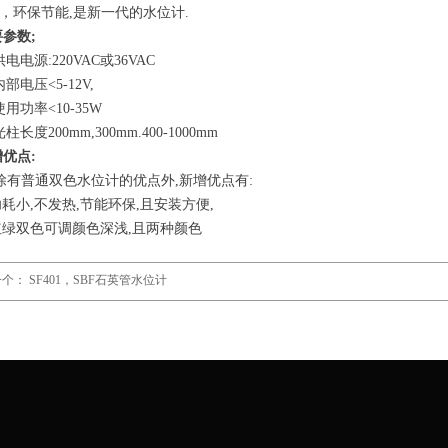
，环保节能,是新一代的水位计.
要参数;
电电源:220VAC或36VAC
部电压<5-12V,
用功率<10-35W
柱长度200mm,300mm.400-1000mm
增优点:
有普通双色水位计的优点外,新增优点有:
功耗小,不发热,节能环保,且安装方便,
红绿双色可调颜色深浅,且两种颜色
一个：
SF401，SBF石英管水位计