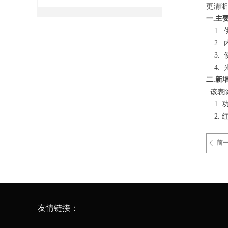
更清晰
一.主
1. 供
2. 内
3. 使
4. 光
二.新
该表除
1. 
2. 
前
ꄴ
友情链接：