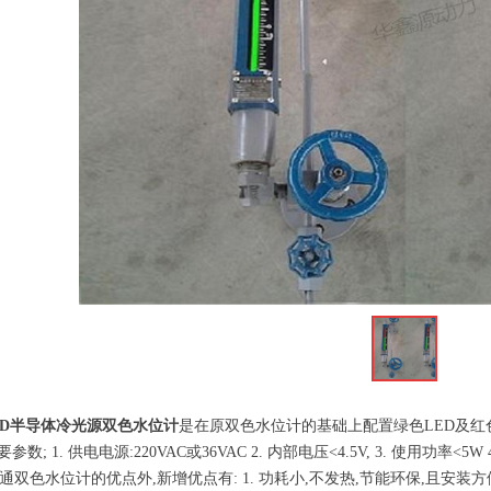
ED半导体冷光源双色水位计
是在原双色水位计的基础上配置绿色LED及红色
主要参数; 1. 供电电源:220VAC或36VAC 2. 内部电压<4.5V, 3. 使用功率<5W
通双色水位计的优点外,新增优点有: 1. 功耗小,不发热,节能环保,且安装方