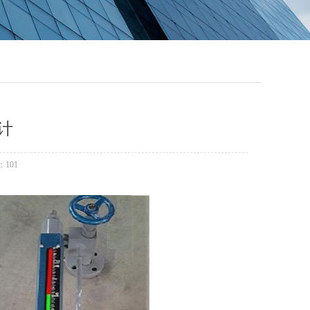
计
：
101